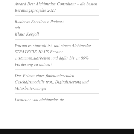
Award Best Alchimedus Consultant – die besten
Beratungsprojekte 2023
Business Excellence Podcast
mit
Klaus Kobjoll
Warum es sinnvoll ist, mit einem Alchimedus
STRATEGIE-HAUS Berater
zusammenzuarbeiten und dafür bis zu 80%
Förderung zu nutzen?
Das Primat eines funktionierenden
Geschäftsmodells trotz Digitalisierung und
Mitarbeitermangel
Lastletter von alchimedus.de