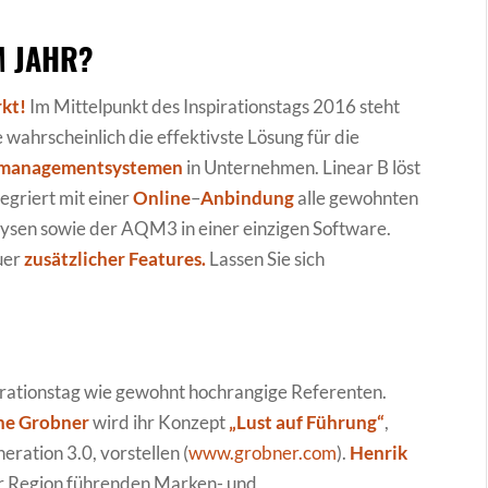
M JAHR?
rkt!
Im Mittelpunkt des Inspirationstags 2016 steht
e wahrscheinlich die effektivste Lösung für die
tsmanagementsystemen
in Unternehmen. Linear B löst
egriert mit einer
Online
–
Anbindung
alle gewohnten
ysen sowie der AQM3 in einer einzigen Software.
uer
zusätzlicher Features.
Lassen Sie sich
irationstag wie gewohnt hochrangige Referenten.
ne Grobner
wird ihr Konzept
„Lust auf Führung“
,
ration 3.0, vorstellen (
www.grobner.com
).
Henrik
rer Region führenden Marken- und