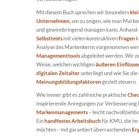
Mit diesem Buch sprechen wir besonders
kle
Unternehmen,
um zu zeigen, wie man Marken
und gewinnbringend managen kann. Anhand e
Selbsttests
mit vielen konstruktiven
Fragen
k
Analyse des Markenkerns vorgenommen wer
Managementtools
abgeleitet werden. Wir ze
Weise, welchen wichtigen
äußeren Einflüsse
digitalen Zeitalter
unterliegt und wie Sie die
Meinungsbildungsfaktoren
gezielt steuern.
Wie immer gibt es zahlreiche praktische
Chec
inspirierende Anregungen zur Verbesserung 
Markenmanagements
– leicht nachvollziehb
Ein
handfestes Arbeitsbuch
für KMU, die im 
möchten – mit garantiert überraschenden
Er