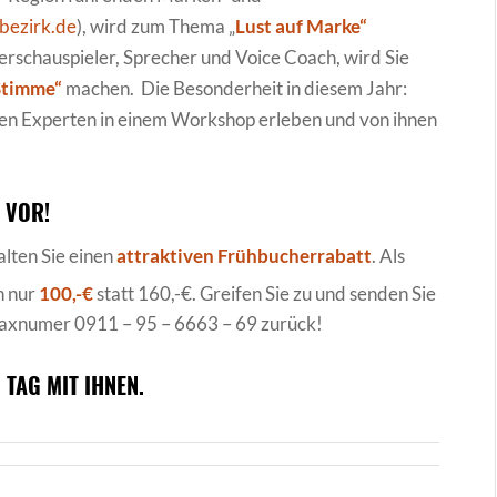
bezirk.de
), wird zum Thema „
Lust auf Marke“
terschauspieler, Sprecher und Voice Coach, wird Sie
 Stimme“
machen. Die Besonderheit in diesem Jahr:
en Experten in einem Workshop erleben und von ihnen
 VOR!
lten Sie einen
attraktiven
Frühbucherrabatt
. Als
n nur
100,-€
statt 160,-€. Greifen Sie zu und senden Sie
 Faxnumer 0911 – 95 – 6663 – 69 zurück!
TAG MIT IHNEN.