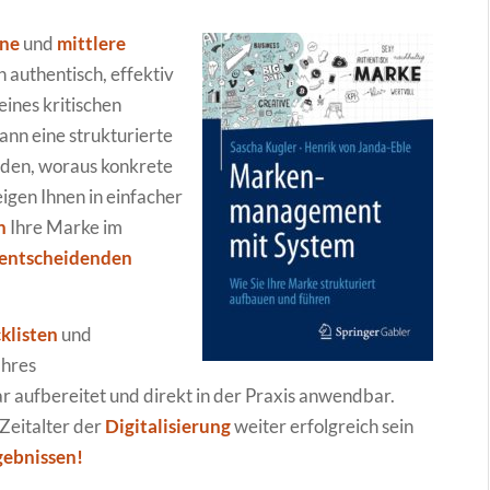
ine
und
mittlere
 authentisch, effektiv
ines kritischen
ann eine strukturierte
den, woraus konkrete
igen Ihnen in einfacher
n
Ihre Marke im
entscheidenden
klisten
und
Ihres
ar aufbereitet und direkt in der Praxis anwendbar.
Zeitalter der
Digitalisierung
weiter erfolgreich sein
gebnissen!