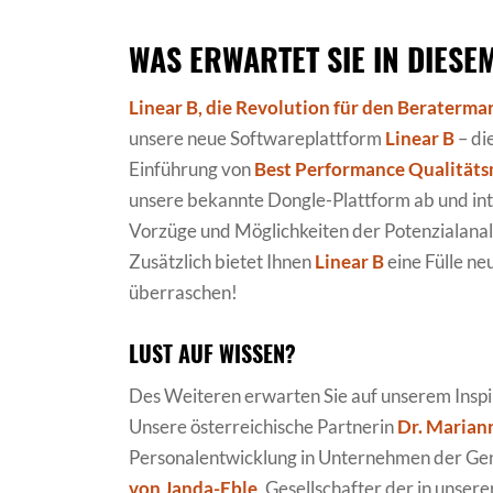
WAS ERWARTET SIE IN DIESE
Linear B, die Revolution für den Beraterma
unsere neue Softwareplattform
Linear B
– di
Einführung von
Best Performance Qualitä
unsere bekannte Dongle-Plattform ab und int
Vorzüge und Möglichkeiten der Potenzialanal
Zusätzlich bietet Ihnen
Linear B
eine Fülle ne
überraschen!
LUST AUF WISSEN?
Des Weiteren erwarten Sie auf unserem Insp
Unsere österreichische Partnerin
Dr.
Marian
Personalentwicklung in Unternehmen der Gene
von Janda-Eble
, Gesellschafter der in unse