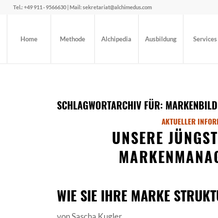
Tel.: +49 911 · 9566630 | Mail: sekretariat@alchimedus.com
Home
Methode
Alchipedia
Ausbildung
Services
SCHLAGWORTARCHIV FÜR:
MARKENBIL
AKTUELLER INFOR
UNSERE JÜNGST
MARKENMANAG
WIE SIE IHRE MARKE STRUK
von Sascha Kugler