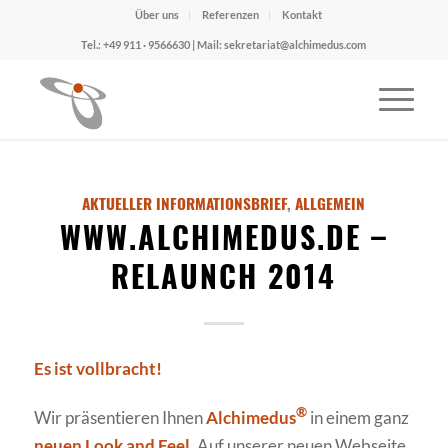
Über uns
Referenzen
Kontakt
Tel.: +49 911 · 9566630 | Mail: sekretariat@alchimedus.com
AKTUELLER INFORMATIONSBRIEF
,
ALLGEMEIN
WWW.ALCHIMEDUS.DE –
RELAUNCH 2014
Es ist vollbracht!
®
Wir präsentieren Ihnen
Alchimedus
in einem ganz
neuen Look and Feel
. Auf unserer neuen Webseite