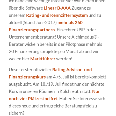
ich habe eine wichtige Info für Sie! Wir bieten Ihnen
über die Software
Linear B-AAA
Zugang zu
unserem
Rating- und Kennziffernsystem
und zu
aktuell (Stand Juni-2017)
mehr als 260
Finanzierungspartnern
. Ein echter USP in der
Unternehmensberatung! Unsere Alchimedus®-
Berater wickeln bereits in der Pilotphase mehr als
20 Finanzierungsprojekte pro Monat ab und wir
wollen hier
Marktführer
werden!
Unser erster offizieller
Rating Advisor- und
Finanzierungskurs
am 4./5. Juli ist bereits komplett
ausgebucht. Am 18./19. Juli findet nun der nächste
Kurs in unseren Räumen in Kalchreuth statt.
Nur
noch vier Plätze sind frei.
Haben Sie Interesse sich
dieses neue und ertragreiche Beratungsfeld zu
sichern?