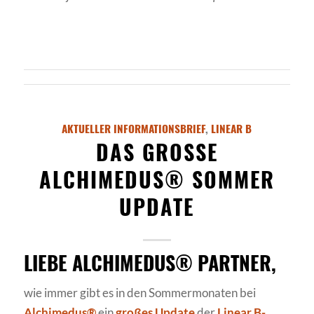
AKTUELLER INFORMATIONSBRIEF
,
LINEAR B
DAS GROSSE A
LCHIMEDUS® SOMMER U
PDATE
LIEBE ALCHIMEDUS® PARTNER,
wie immer gibt es in den Sommermonaten bei
Alchimedus®
ein
großes Update
der
Linear B-