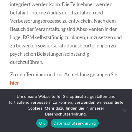
integriert werden kann. Die Teilnehmer werden
befähigt, interne Audits durchzuführen und
Verbesserungsprozesse zu entwickeln. Nach dem
Besuch der Veranstaltung sind Absolventen in der
Lage, BGM selbstständig zu planen, umzusetzen und
zu bewerten sowie Gefährdungsbeurteilungen zu
psychischen Belastungen selbständig
durchzuführen.
Zu den Terminen und zur Anmeldung gelangen Sie
hier
!
Es werden zurzeit auch Sondertermine aufgelegt.
Um unsere Webseite für Sie optimal zu gestalten und
fortlaufend verbessern zu können, verwenden wir essentielle
Bei Interesse wenden Sie sich bitte an
Cookies. Mehr dazu finden Sie in unserer
sekretariat@alchimedus.com
Datenschutzerklärung.
OK
Datenschutzerklärung