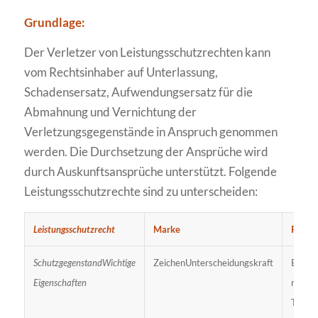
Grundlage:
Der Verletzer von Leistungsschutzrechten kann
vom Rechtsinhaber auf Unterlassung,
Schadensersatz, Aufwendungsersatz für die
Abmahnung und Vernichtung der
Verletzungsgegenstände in Anspruch genommen
werden. Die Durchsetzung der Ansprüche wird
durch Auskunftsansprüche unterstützt. Folgende
Leistungsschutzrechte sind zu unterscheiden:
Leistungsschutzrecht
Marke
Paten
Schutzgegenstand
Wichtige
ZeichenUnterscheidungskraft
Erfind
Eigenschaften
neu,er
Tätigke