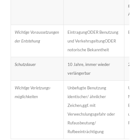
gewerb
Anwen
Wichtige Voraussetzungen
EintragungODER Benutzung
Erteil
der Entstehung
und VerkehrsgeltungODER
notorische Bekanntheit
Schutzdauer
10 Jahre, immer wieder
20 Jah
verlängerbar
Wichtige Verletzungs-
Unbefugte Benutzung
Unbef
möglichkeiten
identischer/ ähnlicher
Nutzu
Zeichen,ggf. mit
Erfind
Verwechslungsgefahr oder
unabh
Rufausbeutung/
Parall
Rufbeeinträchtigung