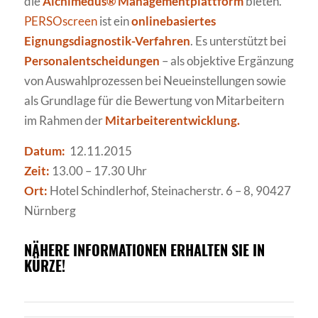
die
Alchimedus® Managementplattform
bieten.
PERSOscreen
ist ein
onlinebasiertes
Eignungsdiagnostik-Verfahren
. Es unterstützt bei
Personalentscheidungen
– als objektive Ergänzung
von Auswahlprozessen bei Neueinstellungen sowie
als Grundlage für die Bewertung von Mitarbeitern
im Rahmen der
Mitarbeiterentwicklung.
Datum:
12.11.2015
Zeit:
13.00 – 17.30 Uhr
Ort:
Hotel Schindlerhof, Steinacherstr. 6 – 8, 90427
Nürnberg
NÄHERE INFORMATIONEN ERHALTEN SIE IN
KÜRZE!