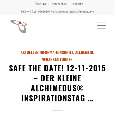
Über uns
Referenzen
Kontakt
Tel.: +49 911 · 9566630 | Mail: sekretariat@alchimedus.com
AKTUELLER INFORMATIONSBRIEF
,
ALLGEMEIN
,
VERANSTALTUNGEN
SAFE THE DATE! 12-11-2015
– DER KLEINE
ALCHIMEDUS®
INSPIRATIONSTAG …