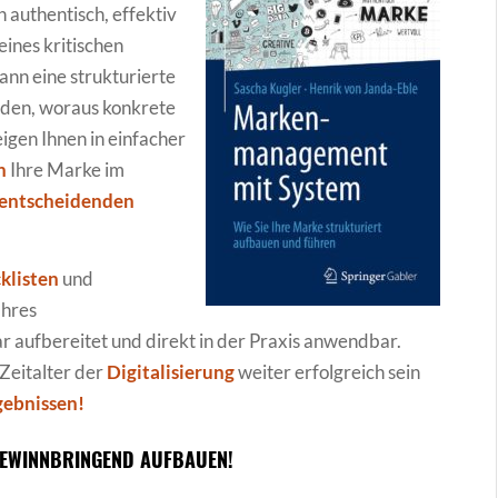
 authentisch, effektiv
ines kritischen
ann eine strukturierte
den, woraus konkrete
igen Ihnen in einfacher
n
Ihre Marke im
entscheidenden
klisten
und
Ihres
ar aufbereitet und direkt in der Praxis anwendbar.
Zeitalter der
Digitalisierung
weiter erfolgreich sein
gebnissen!
 GEWINNBRINGEND AUFBAUEN!