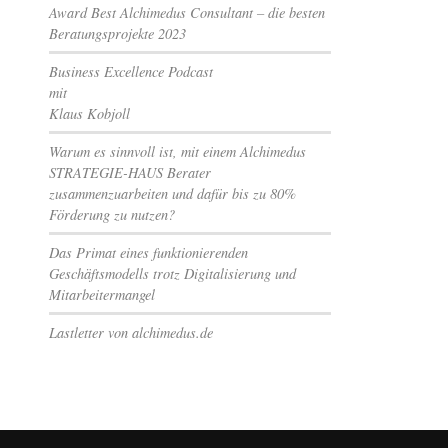
Award Best Alchimedus Consultant – die besten
Beratungsprojekte 2023
Business Excellence Podcast
mit
Klaus Kobjoll
Warum es sinnvoll ist, mit einem Alchimedus
STRATEGIE-HAUS Berater
zusammenzuarbeiten und dafür bis zu 80%
Förderung zu nutzen?
Das Primat eines funktionierenden
Geschäftsmodells trotz Digitalisierung und
Mitarbeitermangel
Lastletter von alchimedus.de