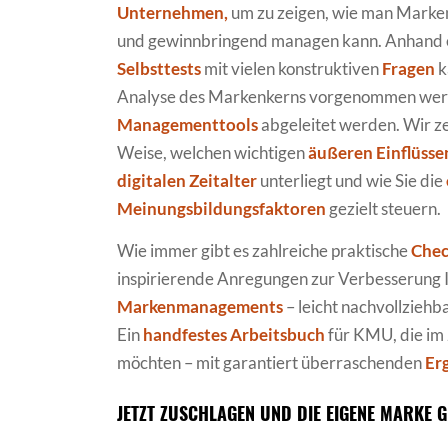
Unternehmen,
um zu zeigen, wie man Marken
und gewinnbringend managen kann. Anhand e
Selbsttests
mit vielen konstruktiven
Fragen
k
Analyse des Markenkerns vorgenommen wer
Managementtools
abgeleitet werden. Wir ze
Weise, welchen wichtigen
äußeren Einflüsse
digitalen Zeitalter
unterliegt und wie Sie die
Meinungsbildungsfaktoren
gezielt steuern.
Wie immer gibt es zahlreiche praktische
Chec
inspirierende Anregungen zur Verbesserung 
Markenmanagements
– leicht nachvollziehb
Ein
handfestes Arbeitsbuch
für KMU, die im 
möchten – mit garantiert überraschenden
Er
JETZT ZUSCHLAGEN UND DIE EIGENE MARKE