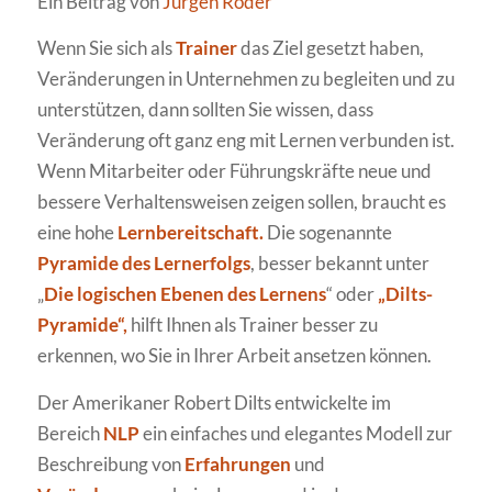
Ein Beitrag von
Jürgen Röder
Wenn Sie sich als
Trainer
das Ziel gesetzt haben,
Veränderungen in Unternehmen zu begleiten und zu
unterstützen, dann sollten Sie wissen, dass
Veränderung oft ganz eng mit Lernen verbunden ist.
Wenn Mitarbeiter oder Führungskräfte neue und
bessere Verhaltensweisen zeigen sollen, braucht es
eine hohe
Lernbereitschaft.
Die sogenannte
Pyramide des Lernerfolgs
, besser bekannt unter
„
Die logischen Ebenen des Lernens
“ oder
„Dilts-
Pyramide“,
hilft Ihnen als Trainer besser zu
erkennen, wo Sie in Ihrer Arbeit ansetzen können.
Der Amerikaner Robert Dilts entwickelte im
Bereich
NLP
ein einfaches und elegantes Modell zur
Beschreibung von
Erfahrungen
und