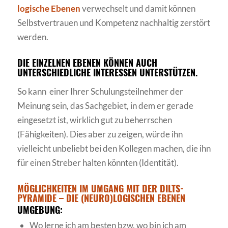
logische Ebenen
verwechselt und damit können
Selbstvertrauen und Kompetenz nachhaltig zerstört
werden.
DIE EINZELNEN EBENEN KÖNNEN AUCH
UNTERSCHIEDLICHE INTERESSEN UNTERSTÜTZEN.
So kann einer Ihrer Schulungsteilnehmer der
Meinung sein, das Sachgebiet, in dem er gerade
eingesetzt ist, wirklich gut zu beherrschen
(Fähigkeiten). Dies aber zu zeigen, würde ihn
vielleicht unbeliebt bei den Kollegen machen, die ihn
für einen Streber halten könnten (Identität).
MÖGLICHKEITEN IM UMGANG MIT DER
DILTS
-
PYRAMIDE – DIE (
NEURO
)LOGISCHEN EBENEN
UMGEBUNG:
Wo lerne ich am besten bzw. wo bin ich am