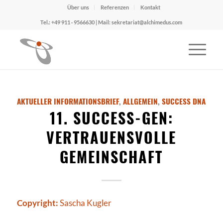
Über uns
Referenzen
Kontakt
Tel.: +49 911 · 9566630 | Mail: sekretariat@alchimedus.com
AKTUELLER INFORMATIONSBRIEF
,
ALLGEMEIN
,
SUCCESS DNA
11. SUCCESS-GEN:
VERTRAUENSVOLLE
GEMEINSCHAFT
Copyright:
Sascha Kugler