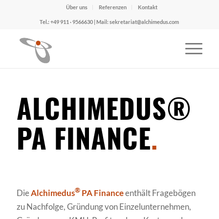
Über uns
Referenzen
Kontakt
Tel.: +49 911 · 9566630 | Mail: sekretariat@alchimedus.com
ALCHIMEDUS®
PA FINANCE
.
®
Die
Alchimedus
PA Finance
enthält Fragebögen
zu Nachfolge, Gründung von Einzelunternehmen,