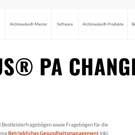
Alchimedus®-Master
Software
Alchimedus®-Produkte
B
US® PA CHANG
d Bestleisterfragebögen sowie Fragebögen für die
hema
Betriebliches Gesundheitsmanagement
inkl.