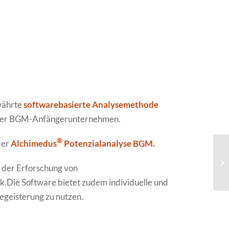
ewährte
softwarebasierte Analysemethode
oder BGM-Anfängerunternehmen.
®
der
Alchimedus
Potenzialanalyse BGM.
Al
e der Erforschung von
k.Die Software bietet zudem individuelle und
egeisterung zu nutzen.