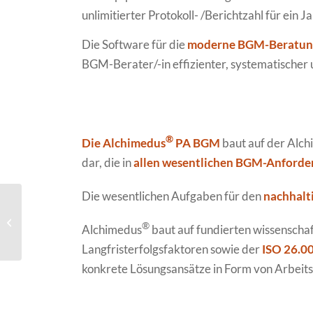
unlimitierter Protokoll- /Berichtzahl für ein J
Die Software für die
moderne BGM-Beratun
BGM-Berater/-in effizienter, systematischer
®
Die Alchimedus
PA BGM
baut auf der Alc
dar, die in
allen wesentlichen BGM-Anford
Die wesentlichen Aufgaben für den
nachhalt
Alchimedus® PA Change
®
Alchimedus
baut auf fundierten wissenschaf
Langfristerfolgsfaktoren sowie der
ISO 26.0
konkrete Lösungsansätze in Form von Arbeits