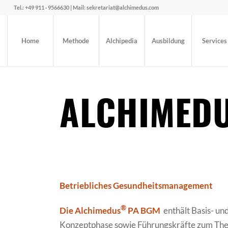
Tel.: +49 911 · 9566630 | Mail: sekretariat@alchimedus.com
Home
Methode
Alchipedia
Ausbildung
Services
ALCHIMED
Betriebliches Gesundheitsmanagement
®
Die Alchimedus
PA BGM
enthält Basis- un
Konzeptphase sowie Führungskräfte zum T