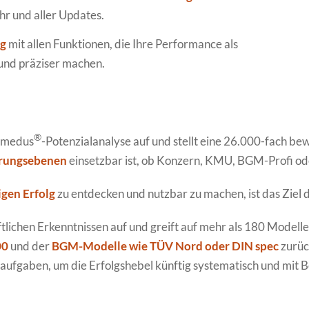
ahr und aller Updates.
g
mit allen Funktionen, die Ihre Performance als
 und präziser machen.
®
himedus
-Potenzialanalyse auf und stellt eine 26.000-fach b
erungsebenen
einsetzbar ist, ob Konzern, KMU, BGM-Profi 
igen Erfolg
zu entdecken und nutzbar zu machen, ist das Ziel 
tlichen Erkenntnissen auf und greift auf mehr als 180 Modell
00
und der
BGM-Modelle wie TÜV Nord oder DIN spec
zurüc
aufgaben, um die Erfolgshebel künftig systematisch und mit B