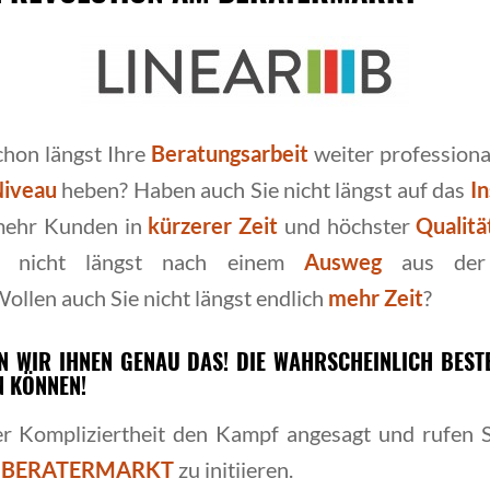
chon längst Ihre
Beratungsarbeit
weiter professiona
Niveau
heben? Haben auch Sie nicht längst auf das
I
mehr Kunden in
kürzerer Zeit
und höchster
Qualit
e nicht längst nach einem
Ausweg
aus der 
ollen auch Sie nicht längst endlich
mehr Zeit
?
EN WIR IHNEN GENAU DAS! DIE WAHRSCHEINLICH BESTE
N KÖNNEN!
r Kompliziertheit den Kampf angesagt und rufen S
 BERATERMARKT
zu initiieren.