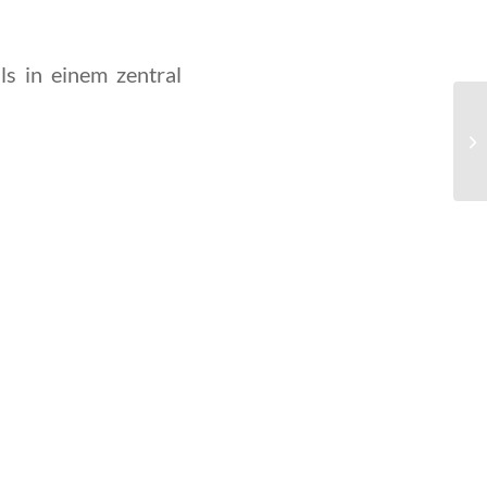
ls in einem zentral
Ve
W