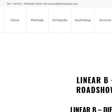
Tel.: +49 911 · 9566630 | Mail: sekretariat@alchimedus.com
Home
Methode
Alchipedia
Ausbildung
Services
LINEAR B
ROADSHOW
LINEAR B – D