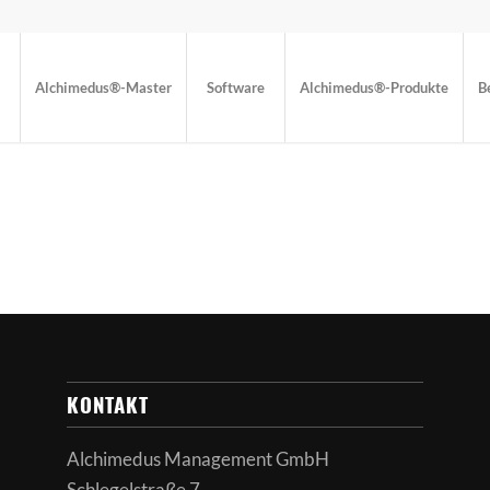
Alchimedus®-Master
Software
Alchimedus®-Produkte
B
KONTAKT
Alchimedus Management GmbH
Schlegelstraße 7