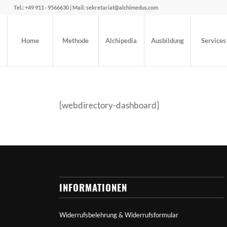
Tel.: +49 911 · 9566630 | Mail: sekretariat@alchimedus.com
Home
Methode
Alchipedia
Ausbildung
Services
[webdirectory-dashboard]
INFORMATIONEN
Widerrufsbelehrung & Widerrufsformular