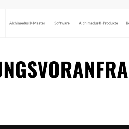
Alchimedus®-Master
Software
Alchimedus®-Produkte
B
RUNGSVORANFRA